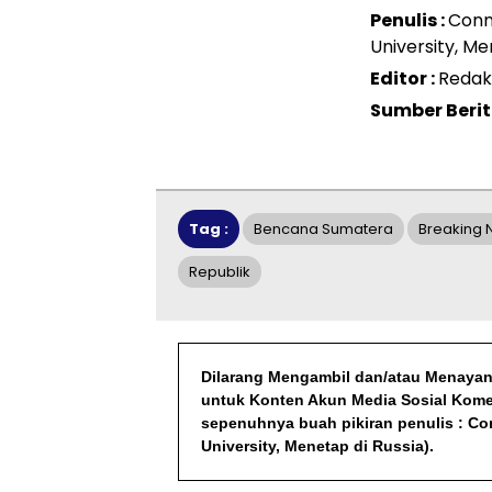
Penulis :
Conn
University, Me
Editor :
Redak
Sumber Berit
Tag :
Bencana Sumatera
Breaking
Republik
Dilarang Mengambil dan/atau Menayang
untuk Konten Akun Media Sosial Komers
sepenuhnya buah pikiran penulis : Co
University, Menetap di Russia).