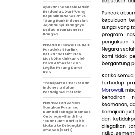
keputusan admi
Apakah Indonesia Masih
Berdaulat. Dari “Uang
Puncak absurd
Republik Indonesia” ke
kepulauan te
“Uang Bank Indonesia”:
Jejak Sunyi Hilangnya
sungai yang ta
Kedaulatan Moneter
program nasi
Bangsa
pengakuan k
PERANG DI BAWAH KUBAH:
Negara seola
Paradoks Starlink:
Ketika “Satelit” Elon
kami tidak p
Musk Ditaklukkan oleh
bergantung pa
Fisika Atmosfer dan
Logika Perang Darat
Iran
Ketika semua 
terhadap pra
Transportasi Perkotaan
Indonesia dalam
Morowali
, mi
Paradigma Profetik
kehadiran 
PERINGATAN ZAMAN :
keamanan, da
Sangkan Paraning
kemajuan jus
Dumadi sebagai Kompas
Ontologis–Etis di Era
dan ketidakpe
“Kuantum”: Dari Krisis
dilegalkan t
Makna ke Kebangkitan
Amanah (Seri 1)
risiko, seme