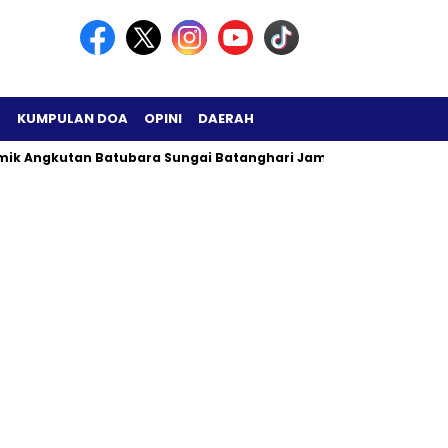
H
KUMPULAN DOA
OPINI
DAERAH
mik Angkutan Batubara Sungai Batanghari Jambi Menjadi Sorota