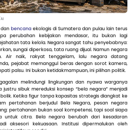
/AI
r dan
bencana
ekologis di Sumatera dan pulau lain terus
npa perubahan kebijakan mendasar, itu bukan lagi
kejahatan tata kelola. Negara sangat tahu penyebabnya:
rkan, sungai diperkosa, tata ruang dijual. Namun negara
. Air naik, rakyat tenggelam, lalu negara datang
da, pejabat memanggul beras dengan sorot kamera,
ati palsu. Ini bukan ketidakmampuan, ini pilihan politik.
gagalan melindungi lingkungan dan nyawa warganya
ra justru sibuk mereduksi konsep “bela negara” menjadi
olik. Ketika figur tanpa kapasitas strategis diangkat ke
am pertahanan berjudul Bela Negara, pesan negara
ang: pertahanan bukan soal kompetensi, tapi soal siapa
 untuk citra. Bela negara berubah dari kesadaran
jadi aksesori kekuasaan. Institusi dipermalukan oleh