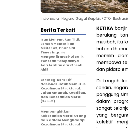
Indoneaia : Negara Gagal Berpikir. FOTO : Ilustrasi
KETIKA
banji
Berita Terkait
berulang ta
Iran Menemukan Titik
musibah, itu 
Lemah Mematikan
hutan dihancu
Militer AS, Financial
Times Inggris
memilih diam
Mengonfirmasi-Di Balik
Teheran Tampaknya
membawa ten
Ada Arahan dari Sosok
dan pidato emp
Ahli!
Strategi Korektif
Di tengah ke
Nasional untuk Memutus
sendiri, nega
Kezaliman Struktural:
Jalan Amanah, Keadilan,
panggung simb
dan Keberanian Moral
dalam progr
(Seri-3)
sangat telanj
Membangkitkan
yang berguna
Keberanian Moral Orang
Baik dalam Menghadapi
kolektif men
Kezaliman Struktural