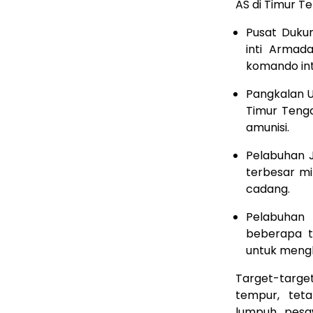
AS di Timur T
Pusat Dukun
inti Armad
komando int
Pangkalan Ud
Timur Tenga
amunisi.
Pelabuhan Je
terbesar mil
cadang.
Pelabuhan 
beberapa ta
untuk mengha
Target-targe
tempur, teta
lumpuh, pesa