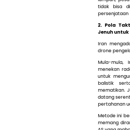
tidak bisa d
persenjataan 
2. Pola Tak
Jenuh untuk
Iran mengado
drone pengela
Mula-mula, 
menekan rada
untuk mengur
balistik se
mematikan. J
datang seren
pertahanan u
Metode ini b
memang diran
AS yang mahal 