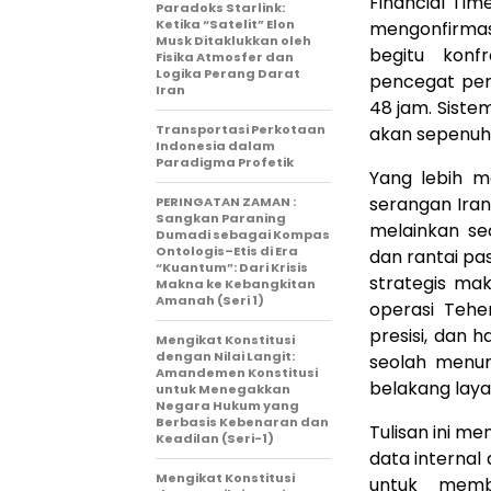
Financial Tim
Paradoks Starlink:
Ketika “Satelit” Elon
mengonfirmas
Musk Ditaklukkan oleh
begitu konfr
Fisika Atmosfer dan
Logika Perang Darat
pencegat per
Iran
48 jam. Sistem
Transportasi Perkotaan
akan sepenuhn
Indonesia dalam
Paradigma Profetik
Yang lebih m
serangan Iran
PERINGATAN ZAMAN :
Sangkan Paraning
melainkan sec
Dumadi sebagai Kompas
Ontologis–Etis di Era
dan rantai p
“Kuantum”: Dari Krisis
strategis ma
Makna ke Kebangkitan
Amanah (Seri 1)
operasi Teher
presisi, dan
Mengikat Konstitusi
dengan Nilai Langit:
seolah menun
Amandemen Konstitusi
belakang laya
untuk Menegakkan
Negara Hukum yang
Berbasis Kebenaran dan
Tulisan ini me
Keadilan (Seri-1)
data internal 
Mengikat Konstitusi
untuk memb