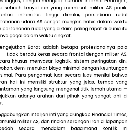
es Inggris, dengan mengutip sumber internal Pentagon,
i sebuah kenyataan yang membuat militer AS panik:
ontasi intensitas tinggi dimulai, persediaan rudal
tahanan udara AS sangat mungkin habis dalam waktu
 pertahanan rudal yang diklaim paling rapat di dunia itu
ya gagal dalam waktu singkat.
engejutkan Barat adalah betapa profesionalnya pola
 — tidak beradu keras secara frontal dengan militer AS,
ara khusus menyasar logistik, sistem peringatan dini,
asokan, demi menukar biaya minimal dengan keuntungan
ksimal. Para pengamat luar secara luas menilai bahwa
an kali ini memiliki struktur yang jelas, tempo yang
 hantaman yang langsung mengenai titik lemah utama —
jukkan adanya arahan dari pihak yang sangat ahli di
r.
nggabungkan intelijen inti yang diungkap Financial Times,
amunisi militer AS, dan rincian serangan Iran di lapangan
edah secara mendalam bagaimana konflik ini