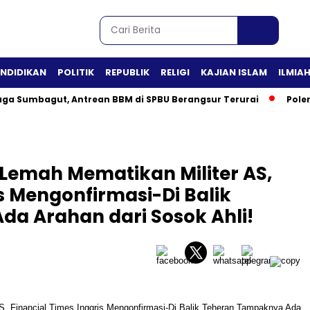
ENDIDIKAN
POLITIK
REPUBLIK
RELIGI
KAJIAN ISLAM
ILMIA
aga Sumbagut, Antrean BBM di SPBU Berangsur Terurai
Pole
Lemah Mematikan Militer AS,
is Mengonfirmasi-Di Balik
a Arahan dari Sosok Ahli!