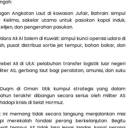
engah:
gan Angkatan Laut di kawasan Jufair, Bahrain: simpul
a Kelima, sakelar utama untuk pasokan kapal induk,
elijen, dan pengerahan pasukan.
ara Ali Al Salem di Kuwait: simpul kunci operasi udara di
h, pusat distribusi sortie jet tempur, bahan bakar, dan
bel Ali di UEA: pelabuhan transfer logistik luar negeri
iter AS, gerbang laut bagi peralatan, amunisi, dan suku
Duqm di Oman: titik kumpul strategis yang dalam
hun terakhir dibangun secara serius oleh militer AS
dapi krisis di Selat Hormuz.
t ini memang tidak secara langsung menjalankan misi
pi merekalah fondasi perang berkelanjutan. Begitu
wat tempur AS tidak bisa lepas landas, kapal perang