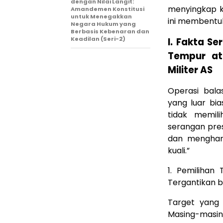
dengan Nilai Langit:
menyingkap k
Amandemen Konstitusi
untuk Menegakkan
ini membentu
Negara Hukum yang
Berbasis Kebenaran dan
Keadilan (Seri-2)
I. Fakta S
Tempur at
Militer AS
Operasi bala
yang luar bia
tidak memil
serangan pres
dan menghan
kuali.”
1. Pemilihan
Tergantikan ba
Target yang 
Masing-masing