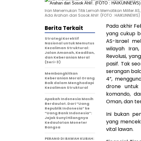
Iran Menemukan Titik Lemah Mematikan Militer AS
Ada Arahan dari Sosok Ahli!. (FOTO : HAIKUNNEWS)
Pada akhir Fe
Berita Terkait
yang cukup be
Strategi Korektif
AS-Israel m
Nasional untuk Memutus
wilayah Iran
Kezaliman Struktural:
Jalan Amanah, Keadilan,
Revolusi, ya
dan Keberanian Moral
(Seri-3)
pasif. Tak s
serangan bal
Membangkitkan
4”, mengguna
Keberanian Moral Orang
Baik dalam Menghadapi
drone untuk 
Kezaliman Struktural
komando, dan
Apakah Indonesia Masih
Oman, dan te
Berdaulat. Dari “Uang
Republik Indonesia” ke
“Uang Bank Indonesia”:
Ini bukan pe
Jejak Sunyi Hilangnya
yang menceki
Kedaulatan Moneter
Bangsa
vital lawan.
PERANG DI BAWAH KUBAH: