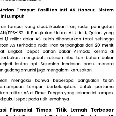
 Medan Tempur: Fasilitas Inti AS Hancur, Sistem
Dini Lumpuh
an tempur yang dipublikasikan Iran, radar peringatan
s AN/FPS-132 di Pangkalan Udara Al Udeid, Qatar, yang
ai 1,1 miliar dolar AS, telah dihancurkan total, sehingga
atan AS terhadap rudal Iran terpangkas dari 20 menit
gat singkat. Depot bahan bakar Armada Kelima di
 terbakar, mengubah ratusan ribu ton bahan bakar
njadi lautan api. Sejumlah landasan pacu, menara
an gudang amunisi juga mengalami kerusakan.
telah mengakui bahwa beberapa pangkalan telah
kemampuan tempur berkelanjutan. Untuk pertama
diran militer AS di Timur Tengah yang selama ini tampak
dipukul tepat pada titik lemahnya.
masi Financial Times: Titik Lemah Terbesar