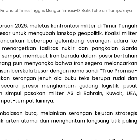
, Financial Times Inggris Mengonfirmasi-Di Balik Teheran Tampaknya
bruari 2026, meletus konfrontasi militer di Timur Tengah
sar untuk mengubah lanskap geopolitik. Koalisi militer
elancarkan beberapa gelombang serangan udara ke
, menargetkan fasilitas nuklir dan pangkalan Garda
ng sempat membuat Iran berada dalam posisi bertahan
eorang pun menyangka bahwa Iran segera melancarkan
asan berskala besar dengan nama sandi “True Promise-
kan serangan jenuh ala buku teks berupa rudal dan
secara presisi menghantam gudang logistik, pusat
 simpul pasokan militer AS di Bahrain, Kuwait, UEA,
mpat-tempat lainnya.
mbalasan buta, melainkan serangan kejutan strategis
k arteri utama dan menghantam langsung titik paling