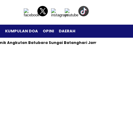
H
KUMPULAN DOA
OPINI
DAERAH
mik Angkutan Batubara Sungai Batanghari Jambi Menjadi Sorota