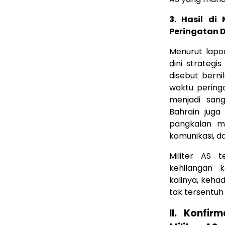
3. Hasil di
Peringatan 
Menurut lapor
dini strategi
disebut bernil
waktu pering
menjadi san
Bahrain juga
pangkalan me
komunikasi, d
Militer AS 
kehilangan 
kalinya, keha
tak tersentuh 
II. Konfir