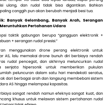
iisi ulang, dan rudal tidak bisa digantikan. Bahkan
paling canggih pun akan berubah menjadi besi tua.
tik: Banyak Gelombang, Banyak Arah, Serangan
 Meruntuhkan Pertahanan Udara
psi taktik gabungan berupa “gangguan elektronik +
buan + serangan rudal presisi.”
Iran menggunakan drone perang elektronik untuk
r AS, lalu memakai drone bunuh diri berbiaya rendah
as rudal pencegat, dan akhirnya meluncurkan rudal
rta senjata hipersonik untuk memberikan pukulan
umlah peluncuran dalam satu hari mendekati seratus,
tak dari berbagai arah dan langsung membebani sistem
dara AS hingga melampaui kapasitas.
erbiaya sangat rendah namun efeknya sangat kuat, dan
cang khusus untuk melawan sistem pertahanan rudal
tetapi tidak efisien.