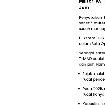
Militer AS
Jam
Penyelidikan 
sensitif mil
sudah mencap
1. Sistem TH
dalam Satu Op
Sebagai siste
THAAD adalah 
dan jauh. Na
Sejak mula
rudal pence
Pada 2025, 
rudal hanya 
Kapasitas 