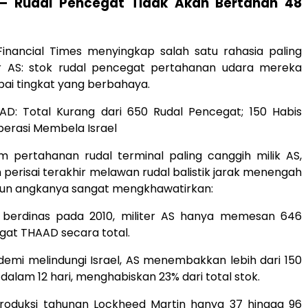
 — Rudal Pencegat Tidak Akan Bertahan 48
Financial Times menyingkap salah satu rahasia paling
iter AS: stok rudal pencegat pertahanan udara mereka
ai tingkat yang berbahaya.
AAD: Total Kurang dari 650 Rudal Pencegat; 150 Habis
erasi Membela Israel
m pertahanan rudal terminal paling canggih milik AS,
perisai terakhir melawan rudal balistik jarak menengah
mun angkanya sangat mengkhawatirkan:
i berdinas pada 2010, militer AS hanya memesan 646
gat THAAD secara total.
demi melindungi Israel, AS menembakkan lebih dari 150
dalam 12 hari, menghabiskan 23% dari total stok.
produksi tahunan Lockheed Martin hanya 37 hingga 96