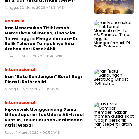
Ilmu, dan Filsafat Islam (Seri-1)
Minggu, 22 Maret 2026 - 19:31 WIB
Republik
Iran Menemukan Titik Lemah
Mematikan Militer AS, Financial
Times Inggris Mengonfirmasi-Di
Balik Teheran Tampaknya Ada
Arahan dari Sosok Ahli!
Jumat, 13 Maret 2026 - 18:46 WIB
Internasional
Iran “Batu Sandungan” Berat Bagi
Dinasti Rothschild
Minggu, 8 Maret 2026 - 19:32 WIB
Internasional
Hipersonik Mengguncang Dunia:
Mitos Superioritas Udara AS–Israel
Runtuh, Teluk Berubah Jadi Medan
Atrisi Global
Rabu, 4 Maret 2026 - 00:53 WIB