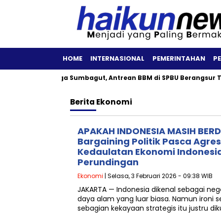
HOME
INTERNASIONAL
PEMERINTAHAN
P
amina Patra Niaga Sumbagut, Antrean BBM di SPBU Berangsur Ter
Berita
Ekonomi
APAKAH INDONESIA MASIH BERD
Bargaining Politik Pasca Agres
Kedaulatan Ekonomi Indonesia
Perundingan
Ekonomi
| Selasa, 3 Februari 2026 - 09:38 WIB
JAKARTA — Indonesia dikenal sebagai ne
daya alam yang luar biasa. Namun ironi 
sebagian kekayaan strategis itu justru di