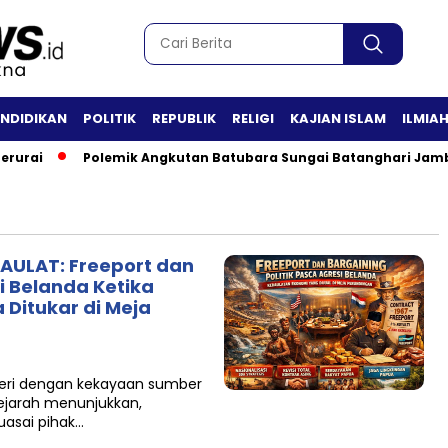
ENDIDIKAN
POLITIK
REPUBLIK
RELIGI
KAJIAN ISLAM
ILMIA
urai
Polemik Angkutan Batubara Sungai Batanghari Jambi 
AULAT: Freeport dan
i Belanda Ketika
 Ditukar di Meja
geri dengan kekayaan sumber
sejarah menunjukkan,
kuasai pihak…