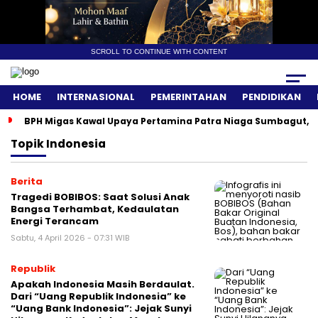
SCROLL TO CONTINUE WITH CONTENT
HOME
INTERNASIONAL
PEMERINTAHAN
PENDIDIKAN
BPH Migas Kawal Upaya Pertamina Patra Niaga Sumbagut, A
Topik
Indonesia
Berita
Tragedi BOBIBOS: Saat Solusi Anak
Bangsa Terhambat, Kedaulatan
Energi Terancam
Sabtu, 4 April 2026 - 07:31 WIB
Republik
Apakah Indonesia Masih Berdaulat.
Dari “Uang Republik Indonesia” ke
“Uang Bank Indonesia”: Jejak Sunyi