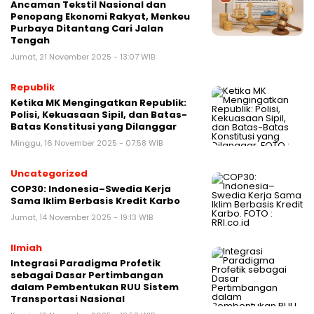
Ancaman Tekstil Nasional dan
Penopang Ekonomi Rakyat, Menkeu
Purbaya Ditantang Cari Jalan
Tengah
Jumat, 21 November 2025 - 13:07 WIB
Republik
Ketika MK Mengingatkan Republik:
Polisi, Kekuasaan Sipil, dan Batas-
Batas Konstitusi yang Dilanggar
Minggu, 16 November 2025 - 07:58 WIB
Uncategorized
COP30: Indonesia–Swedia Kerja
Sama Iklim Berbasis Kredit Karbo
Jumat, 14 November 2025 - 19:13 WIB
Ilmiah
Integrasi Paradigma Profetik
sebagai Dasar Pertimbangan
dalam Pembentukan RUU Sistem
Transportasi Nasional