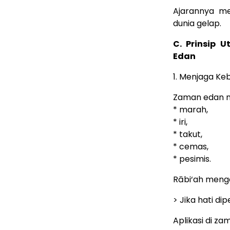
Ajarannya me
dunia gelap.
C. Prinsip
Edan
1. Menjaga Ke
Zaman edan m
* marah,
* iri,
* takut,
* cemas,
* pesimis.
Rābi‘ah meng
> Jika hati di
Aplikasi di za