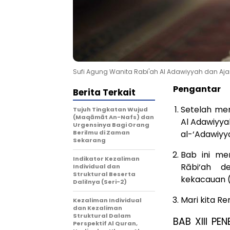
Sufi Agung Wanita Rabi'ah Al Adawiyyah dan Ajara
Pengantar
Berita Terkait
Setelah mem
Tujuh Tingkatan Wujud
(Maqāmāt An-Nafs) dan
Al Adawiyya
Urgensinya Bagi Orang
Berilmu di Zaman
al-‘Adawiyy
Sekarang
Bab ini men
Indikator Kezaliman
Rābi‘ah de
Individual dan
Struktural Beserta
kekacauan (
Dalilnya (Seri-2)
Mari kita R
Kezaliman Individual
dan Kezaliman
Struktural Dalam
BAB XIII P
Perspektif Al Quran,