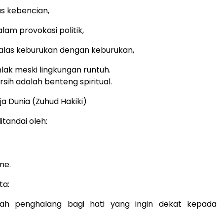
rus kebencian,
alam provokasi politik,
alas keburukan dengan keburukan,
lak meski lingkungan runtuh.
rsih adalah benteng spiritual.
ja Dunia (Zuhud Hakiki)
tandai oleh:
me.
ta:
lah penghalang bagi hati yang ingin dekat kepada