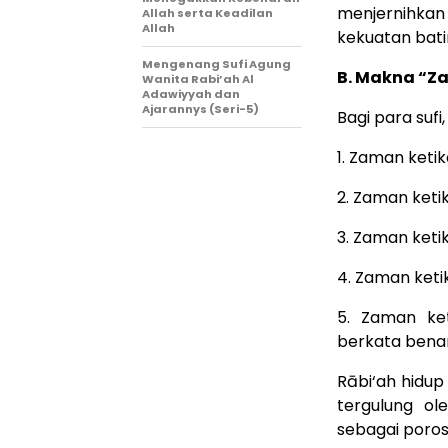
menjernihka
Allah serta Keadilan
Allah
kekuatan bati
Mengenang Sufi Agung
B. Makna “Z
Wanita Rabi’ah Al
Adawiyyah dan
Ajarannys (Seri-5)
Bagi para sufi
1. Zaman ketika
2. Zaman keti
3. Zaman keti
4. Zaman keti
5. Zaman ke
berkata bena
Rābi‘ah hidup 
tergulung o
sebagai poros