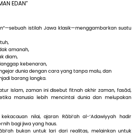
AMAN EDAN”
an”—sebuah istilah Jawa klasik—menggambarkan suatu
ntuh,
idak amanah,
k diam,
dianggap kebenaran,
gejar dunia dengan cara yang tanpa malu, dan
njadi barang langka.
atur Islam, zaman ini disebut fitnah akhir zaman, fasād,
tika manusia lebih mencintai dunia dan melupakan
 kekacauan nilai, ajaran Rābi‘ah al-‘Adawiyyah hadir
ernih bagi jiwa yang haus.
bi‘ah bukan untuk lari dari realitas, melainkan untuk