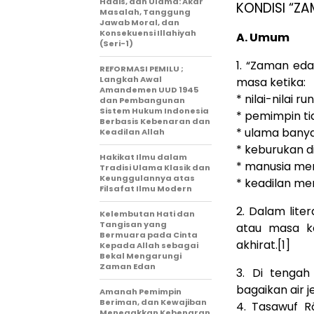
Hadis, dan Ulama: Akar
KONDISI “Z
Masalah, Tanggung
Jawab Moral, dan
Konsekuensi Illahiyah
A. Umum
(Seri-1)
1. “Zaman ed
REFORMASI PEMILU ;
Langkah Awal
masa ketika:
Amandemen UUD 1945
* nilai-nilai ru
dan Pembangunan
Sistem Hukum Indonesia
* pemimpin t
Berbasis Kebenaran dan
* ulama banya
Keadilan Allah
* keburukan 
Hakikat Ilmu dalam
* manusia men
Tradisi Ulama Klasik dan
Keunggulannya atas
* keadilan me
Filsafat Ilmu Modern
2. Dalam liter
Kelembutan Hati dan
Tangisan yang
atau masa ke
Bermuara pada Cinta
akhirat.[1]
Kepada Allah sebagai
Bekal Mengarungi
Zaman Edan
3. Di tengah
bagaikan air j
Amanah Pemimpin
Beriman, dan Kewajiban
4. Tasawuf Rā
Menegakkan Kebenaran