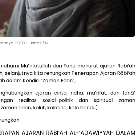
nnya. FOTO : Ilustrasi/AI
ahami Ma’rifatullah dan Fana menurut ajaran Rabi’ah
h, selanjutnya kita renungkan Penerapan Ajaran Rābi‘ah
ah dalam Kondisi “Zaman Edan”,
ghubungkan ajaran cinta, ridha, ma‘rifat, dan fanā’
ngan realitas sosial-politik dan spiritual zaman
zaman edan, kalut, kolotido, kolo bendu).
enungkan
ENERAPAN AJARAN RĀBI‘AH AL-‘ADAWIYYAH DALAM