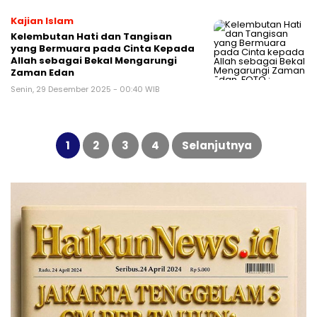
Kajian Islam
Kelembutan Hati dan Tangisan
yang Bermuara pada Cinta Kepada
Allah sebagai Bekal Mengarungi
Zaman Edan
Senin, 29 Desember 2025 - 00:40 WIB
Paginasi
pos
1
2
3
4
Selanjutnya