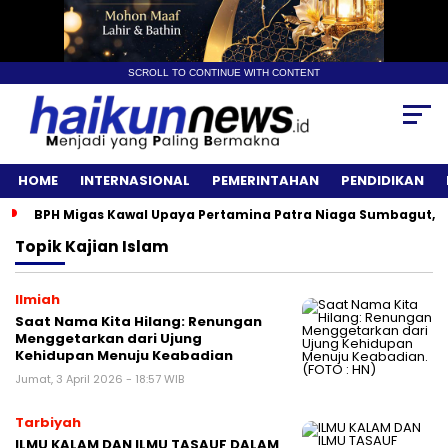
SCROLL TO CONTINUE WITH CONTENT
HOME
INTERNASIONAL
PEMERINTAHAN
PENDIDIKAN
BPH Migas Kawal Upaya Pertamina Patra Niaga Sumbagut, A
Topik
Kajian Islam
Ilmiah
Saat Nama Kita Hilang: Renungan
Menggetarkan dari Ujung
Kehidupan Menuju Keabadian
Jumat, 3 April 2026 - 18:57 WIB
Tarbiyah
ILMU KALAM DAN ILMU TASAUF DALAM