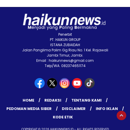
Penerbit
PT. HAIKUN GROUP
ISTANA ZUBAIDAH
Jalan Panglima Polim Gg Riau No. 1 Kel. Rajawali
Jambi Timur, Jambi.
Email : haikunnews@gmail.com
Telp/WA. 082374651174
HOME
REDAKSI
TENTANG KAMI
PEDOMAN MEDIA SIBER
DISCLAIMER
INFO IKLAN
KODE ETIK
COPYRIGHT © 2026 HAIKUNNEWS.ID - ALL RIGHTS RESERVED