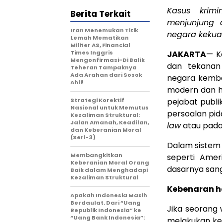
Kasus krimi
Berita Terkait
menjunjung 
Iran Menemukan Titik
negara kekua
Lemah Mematikan
Militer AS, Financial
Times Inggris
JAKARTA
— K
Mengonfirmasi-Di Balik
dan tekana
Teheran Tampaknya
Ada Arahan dari Sosok
negara kemba
Ahli!
modern dan hu
Strategi Korektif
pejabat publi
Nasional untuk Memutus
persoalan pid
Kezaliman Struktural:
Jalan Amanah, Keadilan,
law
atau pad
dan Keberanian Moral
(Seri-3)
Dalam sistem
Membangkitkan
seperti Amer
Keberanian Moral Orang
dasarnya sanga
Baik dalam Menghadapi
Kezaliman Struktural
Kebenaran ha
Apakah Indonesia Masih
Berdaulat. Dari “Uang
Jika seorang
Republik Indonesia” ke
“Uang Bank Indonesia”:
melakukan kec