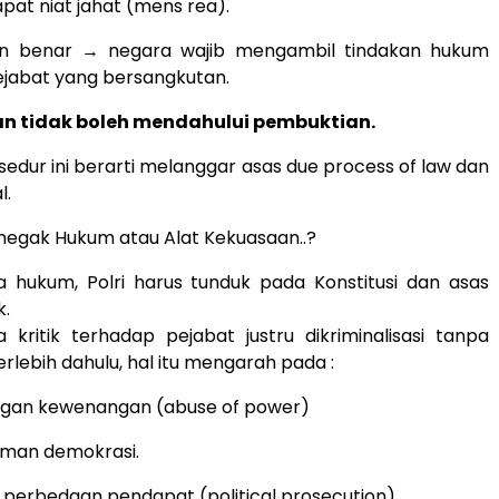
pat niat jahat (mens rea).
an benar → negara wajib mengambil tindakan hukum
jabat yang bersangkutan.
 tidak boleh mendahului pembuktian.
edur ini berarti melanggar asas due process of law dan
l.
Penegak Hukum atau Alat Kekuasaan..?
 hukum, Polri harus tunduk pada Konstitusi dan asas
k.
 kritik terhadap pejabat justru dikriminalisasi tanpa
rlebih dahulu, hal itu mengarah pada :
gan kewenangan (abuse of power)
man demokrasi.
si perbedaan pendapat (political prosecution)