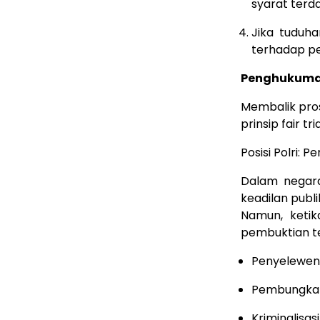
syarat terda
Jika tuduh
terhadap pe
Penghukuman
Membalik pros
prinsip fair tria
Posisi Polri: 
Dalam negara
keadilan publi
Namun, ketika
pembuktian te
Penyelewen
Pembungka
Kriminalisa