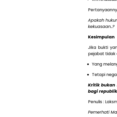
Pertanyaanny
Apakah hukum
kekuasaan..?
Kesimpulan
Jika bukti y
pejabat tidak 
Yang melan
Tetapi nega
Kritik buka
bagi republik
Penulis : Lak
Pemerhati M