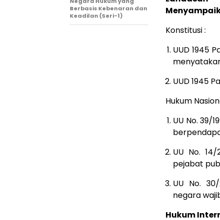
Negara Hukum yang
Berbasis Kebenaran dan
Menyampaika
Keadilan (Seri-1)
Konstitusi :
UUD 1945 Pa
menyatakan
UUD 1945 Pa
Hukum Nasiona
UU No. 39/1
berpendapa
UU No. 14/
pejabat publ
UU No. 30/
negara waji
Hukum Intern