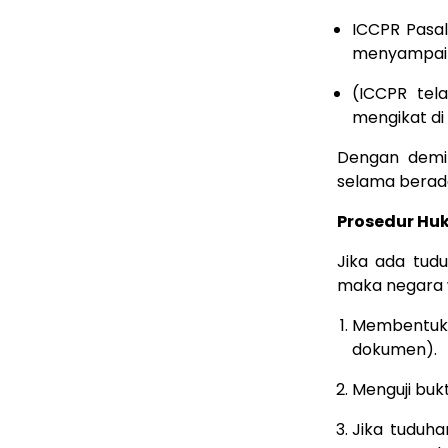
ICCPR Pasal
menyampaika
(ICCPR tela
mengikat di
Dengan demik
selama berada
Prosedur Hu
Jika ada tud
maka negara w
Membentuk 
dokumen).
Menguji bukt
Jika tuduh