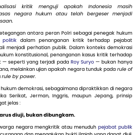
nalisasi kritik menguji apakah Indonesia masih
asas negara hukum atau telah bergeser menjadi
saan.
etegangan antara peran Polri sebagai penegak hukum
n
politik
dalam penanganan kritik terhadap pejabat
li menjadi perhatian publik. Dalam konteks demokrasi
kum konstitusional, penanganan kasus kritik terhadap
k — seperti yang terjadi pada
Roy Suryo
— bukan hanya
ana, melainkan ujian apakah negara tunduk pada
rule of
a
rule by power
.
 hukum demokrasi, sebagaimana dipraktikkan di negara
ika Serikat, Jerman, Inggris, maupun Jepang, prinsip
t jelas :
rus diuji, bukan dibungkam.
 warga negara mengkritik atau menuduh
pejabat publik
urangan dan mengajukan bukti ilmiah yang dapat diuji,