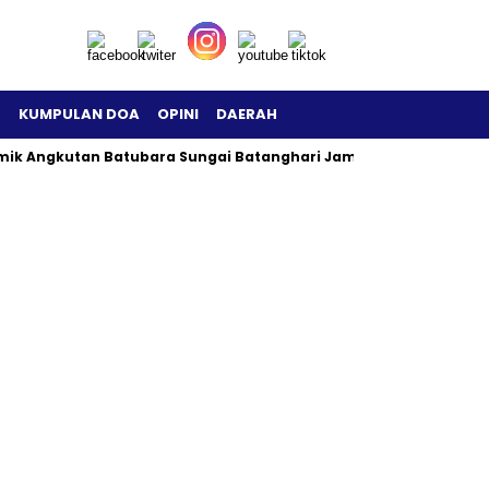
H
KUMPULAN DOA
OPINI
DAERAH
mik Angkutan Batubara Sungai Batanghari Jambi Menjadi Sorota