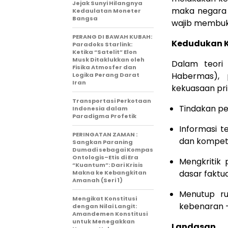
Jejak Sunyi Hilangnya
maka negara 
Kedaulatan Moneter
Bangsa
wajib membuk
PERANG DI BAWAH KUBAH:
Kedudukan K
Paradoks Starlink:
Ketika “Satelit” Elon
Musk Ditaklukkan oleh
Dalam teori 
Fisika Atmosfer dan
Habermas), 
Logika Perang Darat
Iran
kekuasaan pri
Transportasi Perkotaan
Tindakan pe
Indonesia dalam
Paradigma Profetik
Informasi te
PERINGATAN ZAMAN :
dan kompete
Sangkan Paraning
Dumadi sebagai Kompas
Ontologis–Etis di Era
Mengkritik 
“Kuantum”: Dari Krisis
dasar faktu
Makna ke Kebangkitan
Amanah (Seri 1)
Menutup ru
Mengikat Konstitusi
kebenaran 
dengan Nilai Langit:
Amandemen Konstitusi
untuk Menegakkan
Landasan