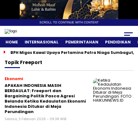
SCROLL TO CONTINUE WITH CONTENT
HOME
INTERNASIONAL
PEMERINTAHAN
PENDIDIKAN
BPH Migas Kawal Upaya Pertamina Patra Niaga Sumbagut, A
Topik
Freeport
Ekonomi
APAKAH INDONESIA MASIH
BERDAULAT: Freeport dan
Bargaining Politik Pasca Agresi
Belanda Ketika Kedaulatan Ekonomi
Indonesia Ditukar di Meja
Perundingan
Selasa, 3 Februari 2026 - 09:38 WIB