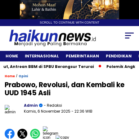
SCROLL TO CONTINUE WITH CONTENT
HOME
INTERNASIONAL
PEMERINTAHAN
PENDIDIKAN
Antrean BBM di SPBU Berangsur Terurai
Polemik Angkutan B
/
Home
Opini
Prabowo, Revolusi, dan Kembali ke
UUD 1945 Asli
Admin
- Redaksi
Kamis, 6 November 2025
- 22:36 WIB