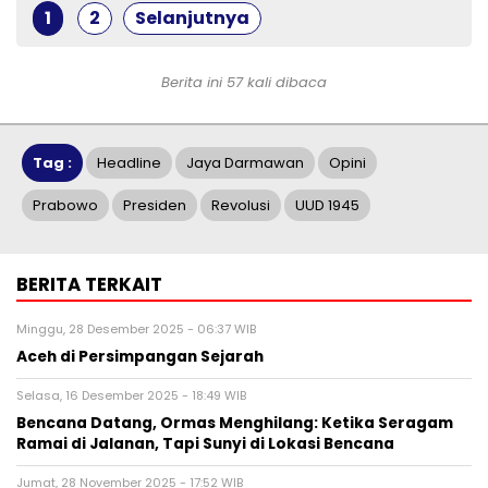
1
2
Selanjutnya
Berita ini 57 kali dibaca
Tag :
Headline
Jaya Darmawan
Opini
Prabowo
Presiden
Revolusi
UUD 1945
BERITA TERKAIT
Minggu, 28 Desember 2025 - 06:37 WIB
Aceh di Persimpangan Sejarah
Selasa, 16 Desember 2025 - 18:49 WIB
Bencana Datang, Ormas Menghilang: Ketika Seragam
Ramai di Jalanan, Tapi Sunyi di Lokasi Bencana
Jumat, 28 November 2025 - 17:52 WIB