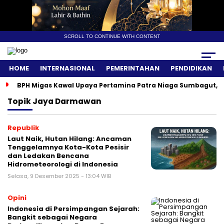
SCROLL TO CONTINUE WITH CONTENT
HOME
INTERNASIONAL
PEMERINTAHAN
PENDIDIKAN
BPH Migas Kawal Upaya Pertamina Patra Niaga Sumbagut, A
Topik
Jaya Darmawan
Republik
Laut Naik, Hutan Hilang: Ancaman
Tenggelamnya Kota-Kota Pesisir
dan Ledakan Bencana
Hidrometeorologi di Indonesia
Selasa, 9 Desember 2025 - 13:04 WIB
Opini
Indonesia di Persimpangan Sejarah:
Bangkit sebagai Negara