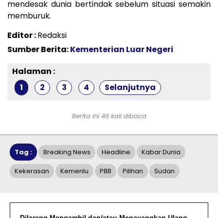
mendesak dunia bertindak sebelum situasi semakin
memburuk.
Editor :
Redaksi
Sumber Berita:
Kementerian Luar Negeri
Halaman :
1
2
3
4
Selanjutnya
Berita ini 46 kali dibaca
Tag :
Breaking News
Headline
Kabar Dunia
Kekerasan
Kemenlu
PBB
Pilihan
Sudan
Dilarang Mengambil dan/atau Menayangkan Ulang