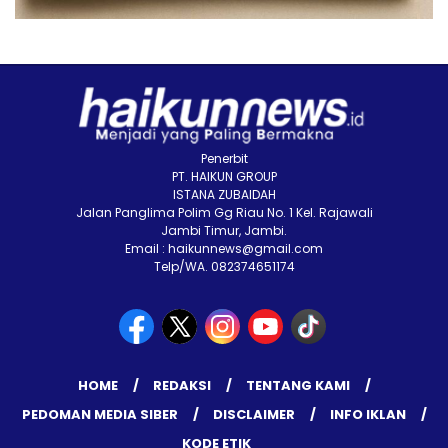
Penerbit
PT. HAIKUN GROUP
ISTANA ZUBAIDAH
Jalan Panglima Polim Gg Riau No. 1 Kel. Rajawali
Jambi Timur, Jambi.
Email : haikunnews@gmail.com
Telp/WA. 082374651174
HOME
REDAKSI
TENTANG KAMI
PEDOMAN MEDIA SIBER
DISCLAIMER
INFO IKLAN
KODE ETIK