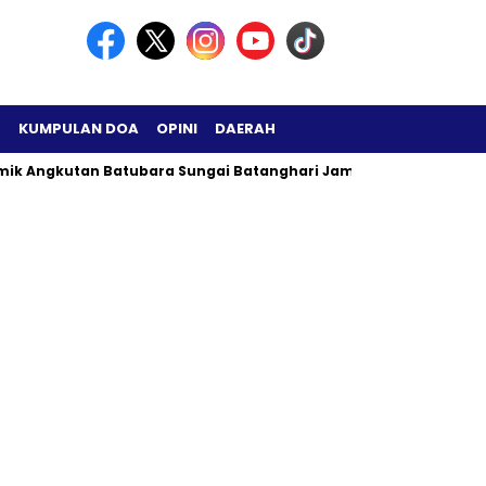
H
KUMPULAN DOA
OPINI
DAERAH
mik Angkutan Batubara Sungai Batanghari Jambi Menjadi Sorota