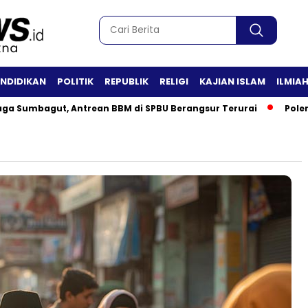
ENDIDIKAN
POLITIK
REPUBLIK
RELIGI
KAJIAN ISLAM
ILMIA
aga Sumbagut, Antrean BBM di SPBU Berangsur Terurai
Pole