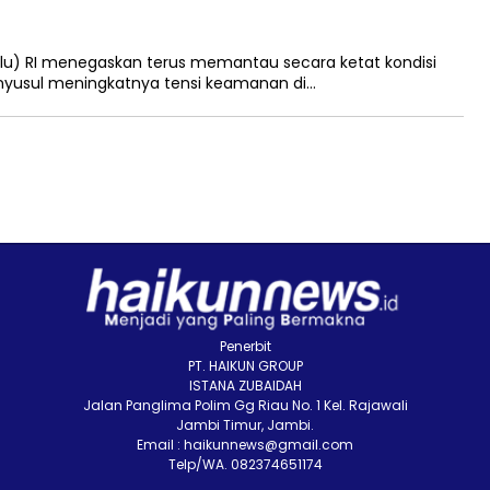
lu) RI menegaskan terus memantau secara ketat kondisi
enyusul meningkatnya tensi keamanan di…
Penerbit
PT. HAIKUN GROUP
ISTANA ZUBAIDAH
Jalan Panglima Polim Gg Riau No. 1 Kel. Rajawali
Jambi Timur, Jambi.
Email : haikunnews@gmail.com
Telp/WA. 082374651174