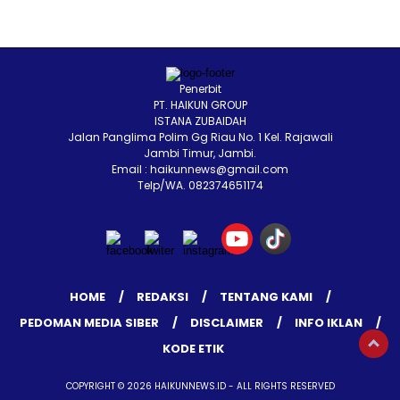
Penerbit
PT. HAIKUN GROUP
ISTANA ZUBAIDAH
Jalan Panglima Polim Gg Riau No. 1 Kel. Rajawali
Jambi Timur, Jambi.
Email : haikunnews@gmail.com
Telp/WA. 082374651174
HOME
REDAKSI
TENTANG KAMI
PEDOMAN MEDIA SIBER
DISCLAIMER
INFO IKLAN
KODE ETIK
COPYRIGHT © 2026 HAIKUNNEWS.ID - ALL RIGHTS RESERVED