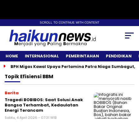
SCROLL TO CONTINUE WITH CONTENT
HOME
INTERNASIONAL
PEMERINTAHAN
PENDIDIKAN
BPH Migas Kawal Upaya Pertamina Patra Niaga Sumbagut, A
Topik
Efisiensi BBM
Berita
Tragedi BOBIBOS: Saat Solusi Anak
Bangsa Terhambat, Kedaulatan
Energi Terancam
Sabtu, 4 April 2026 - 07:31 WIB