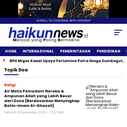
SCROLL TO CONTINUE WITH CONTENT
HOME
INTERNASIONAL
PEMERINTAHAN
PENDIDIKAN
BPH Migas Kawal Upaya Pertamina Patra Niaga Sumbagut, A
Topik
Doa
Religi
Air Mata Pemadam Neraka &
Ampunan Allah yang Lebih Besar
dari Dosa (Berdasarkan Menyingkap
Batin-Imam Al-Ghazali)
Selasa, 18 November 2025 - 17:37 WIB