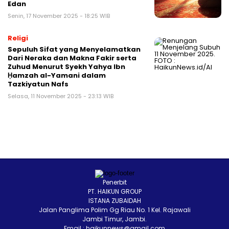
Edan
Senin, 17 November 2025 - 18:25 WIB
Religi
Sepuluh Sifat yang Menyelamatkan
Dari Neraka dan Makna Fakir serta
Zuhud Menurut Syekh Yahya Ibn
Ḥamzah al-Yamani dalam
Tazkiyatun Nafs
Selasa, 11 November 2025 - 23:13 WIB
Penerbit
PT. HAIKUN GROUP
ISTANA ZUBAIDAH
Jalan Panglima Polim Gg Riau No. 1 Kel. Rajawali
Jambi Timur, Jambi.
Email : haikunnews@gmail.com