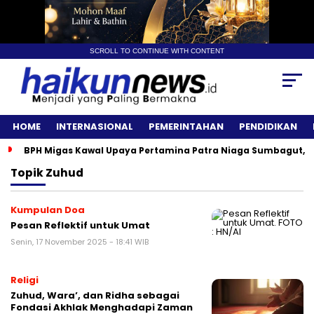
SCROLL TO CONTINUE WITH CONTENT
HOME
INTERNASIONAL
PEMERINTAHAN
PENDIDIKAN
BPH Migas Kawal Upaya Pertamina Patra Niaga Sumbagut, A
Topik
Zuhud
Kumpulan Doa
Pesan Reflektif untuk Umat
Senin, 17 November 2025 - 18:41 WIB
Religi
Zuhud, Wara’, dan Ridha sebagai
Fondasi Akhlak Menghadapi Zaman