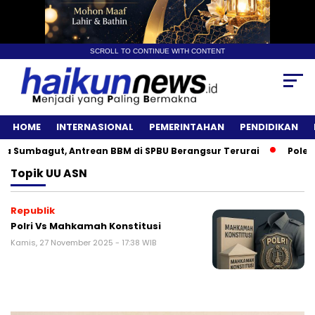
SCROLL TO CONTINUE WITH CONTENT
HOME
INTERNASIONAL
PEMERINTAHAN
PENDIDIKAN
Sumbagut, Antrean BBM di SPBU Berangsur Terurai
Polemik
Topik
UU ASN
Republik
Polri Vs Mahkamah Konstitusi
Kamis, 27 November 2025 - 17:38 WIB