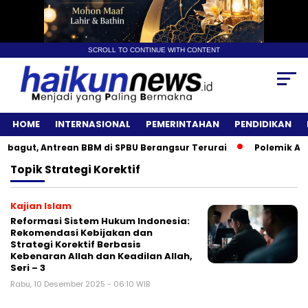
SCROLL TO CONTINUE WITH CONTENT
HOME
INTERNASIONAL
PEMERINTAHAN
PENDIDIKAN
gut, Antrean BBM di SPBU Berangsur Terurai
Polemik Angku
Topik
Strategi Korektif
Kajian Islam
Reformasi Sistem Hukum Indonesia:
Rekomendasi Kebijakan dan
Strategi Korektif Berbasis
Kebenaran Allah dan Keadilan Allah,
Seri – 3
Rabu, 10 Desember 2025 - 06:10 WIB