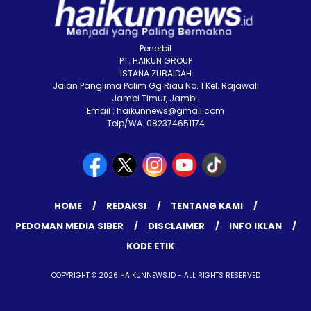
Penerbit
PT. HAIKUN GROUP
ISTANA ZUBAIDAH
Jalan Panglima Polim Gg Riau No. 1 Kel. Rajawali
Jambi Timur, Jambi.
Email : haikunnews@gmail.com
Telp/WA. 082374651174
HOME
REDAKSI
TENTANG KAMI
PEDOMAN MEDIA SIBER
DISCLAIMER
INFO IKLAN
KODE ETIK
COPYRIGHT © 2026 HAIKUNNEWS.ID - ALL RIGHTS RESERVED