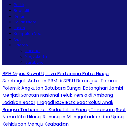
Politik
Republik
Religi
Kajian Islam
Ilmiah
Kumpulan Doa
Opini
Daerah
Jakarta
Yogyakarta
Surabaya
BPH Migas Kawal Upaya Pertamina Patra Niaga
Sumbagut, Antrean BBM di SPBU Berangsur Terurai
Polemik Angkutan Batubara Sungai Batanghari Jambi
Menjadi Sorotan Nasional
Teluk Persia di Ambang
Ledakan Besar
Tragedi BOBIBOS: Saat Solusi Anak
Bangsa Terhambat, Kedaulatan Energi Terancam
Saat
Nama Kita Hilang: Renungan Menggetarkan dari Ujung
Kehidupan Menuju Keabadian