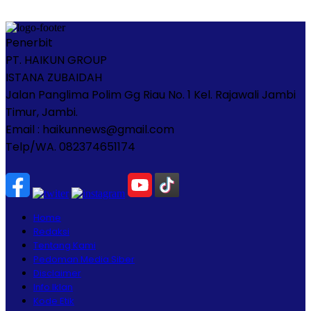
Penerbit
PT. HAIKUN GROUP
ISTANA ZUBAIDAH
Jalan Panglima Polim Gg Riau No. 1 Kel. Rajawali Jambi
Timur, Jambi.
Email : haikunnews@gmail.com
Telp/WA. 082374651174
Home
Redaksi
Tentang Kami
Pedoman Media Siber
Disclaimer
Info Iklan
Kode Etik