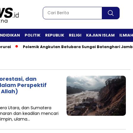
ENDIDIKAN
POLITIK
REPUBLIK
RELIGI
KAJIAN ISLAM
ILMIA
urai
Polemik Angkutan Batubara Sungai Batanghari Jambi M
orestasi, dan
alam Perspektif
 Allah)
tera Utara, dan Sumatera
enaran dan keadilan mencari
mimpin, ulama…