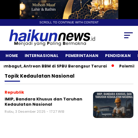
SCROLL TO CONTINUE WITH CONTENT
HOME
INTERNASIONAL
PEMERINTAHAN
PENDIDIKAN
mbagut, Antrean BBM di SPBU Berangsur Terurai
Polemik An
Topik
Kedaulatan Nasional
Republik
IMIP, Bandara Khusus dan Taruhan
Kedaulatan Nasional
Rabu, 3 Desember 2025 - 17:27 WIB