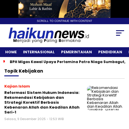
SCROLL TO CONTINUE WITH CONTENT
HOME
INTERNASIONAL
PEMERINTAHAN
PENDIDIKAN
BPH Migas Kawal Upaya Pertamina Patra Niaga Sumbagut, A
Topik
Kebijakan
Kajian Islam
Reformasi Sistem Hukum Indonesia:
Rekomendasi Kebijakan dan
Strategi Korektif Berbasis
Kebenaran Allah dan Keadilan Allah
Seri-1
Selasa, 9 Desember 2025 - 12:53 WIB