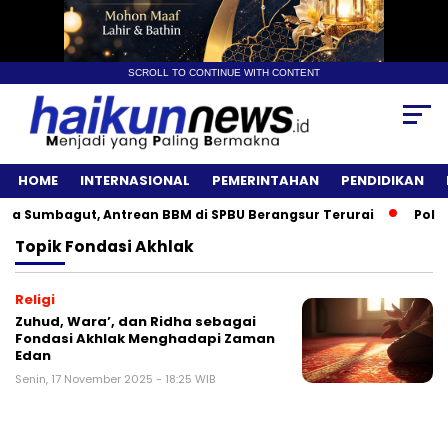
SCROLL TO CONTINUE WITH CONTENT
HOME
INTERNASIONAL
PEMERINTAHAN
PENDIDIKAN
 Sumbagut, Antrean BBM di SPBU Berangsur Terurai
Polemik
Topik
Fondasi Akhlak
Religi
Zuhud, Wara’, dan Ridha sebagai
Fondasi Akhlak Menghadapi Zaman
Edan
Senin, 17 November 2025 - 18:25 WIB