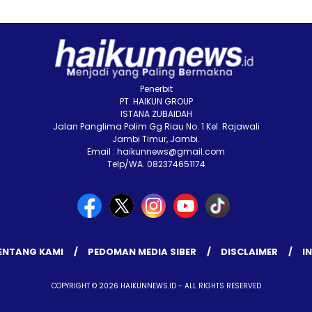
Penerbit
PT. HAIKUN GROUP
ISTANA ZUBAIDAH
Jalan Panglima Polim Gg Riau No. 1 Kel. Rajawali
Jambi Timur, Jambi.
Email : haikunnews@gmail.com
Telp/WA. 082374651174
ENTANG KAMI
PEDOMAN MEDIA SIBER
DISCLAIMER
I
COPYRIGHT © 2026 HAIKUNNEWS.ID - ALL RIGHTS RESERVED