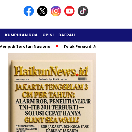
H
KUMPULAN DOA
OPINI
DAERAH
adi Sorotan Nasional
Teluk Persia di Ambang Ledakan Besa