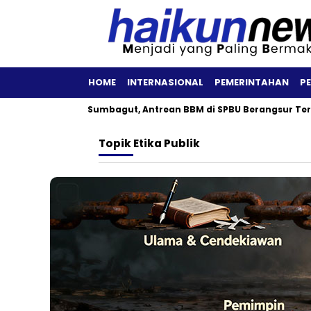
HOME
INTERNASIONAL
PEMERINTAHAN
P
a Patra Niaga Sumbagut, Antrean BBM di SPBU Berangsur Terurai
Topik
Etika Publik