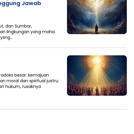
Tanggung Jawab
ut, dan Sumbar,
kan lingkungan yang maha
n ysng…
radoks besar: kemajuan
n moral dan spiritual justru
lan hukum, rusaknya