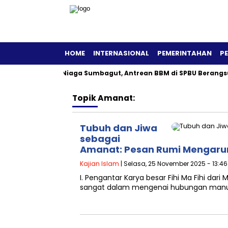
HOME
INTERNASIONAL
PEMERINTAHAN
P
Pertamina Patra Niaga Sumbagut, Antrean BBM di SPBU Berangsur
Topik
Amanat:
Tubuh dan Jiwa
sebagai
Amanat: Pesan Rumi Mengarun
Kajian Islam
| Selasa, 25 November 2025 - 13:46
I. Pengantar Karya besar Fihi Ma Fihi dar
sangat dalam mengenai hubungan manus