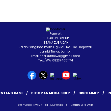
Penerbit
PT. HAIKUN GROUP
ISTANA ZUBAIDAH
Jalan Panglima Polim Gg Riau No. 1 Kel. Rajawali
Jambi Timur, Jambi.
Email : haikunnews@gmail.com
Telp/WA. 082374651174
ENTANG KAMI
PEDOMAN MEDIA SIBER
DISCLAIMER
I
COPYRIGHT © 2026 HAIKUNNEWS.ID - ALL RIGHTS RESERVED