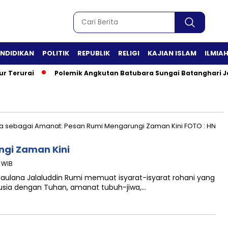
ENDIDIKAN
POLITIK
REPUBLIK
RELIGI
KAJIAN ISLAM
ILMIA
 Terurai
Polemik Angkutan Batubara Sungai Batanghari Ja
gi Zaman Kini
 WIB
i Maulana Jalaluddin Rumi memuat isyarat-isyarat rohani yang
ia dengan Tuhan, amanat tubuh-jiwa,…