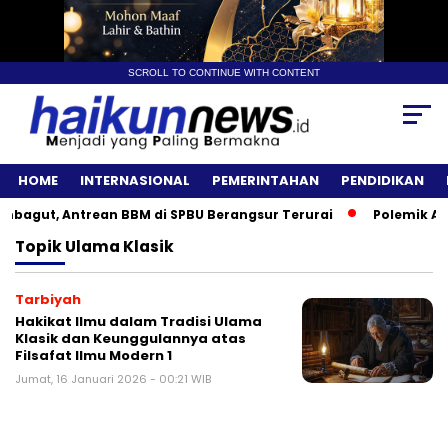
SCROLL TO CONTINUE WITH CONTENT
HOME
INTERNASIONAL
PEMERINTAHAN
PENDIDIKAN
agut, Antrean BBM di SPBU Berangsur Terurai
Polemik Angk
Topik
Ulama Klasik
Tarbiyah
Hakikat Ilmu dalam Tradisi Ulama
Klasik dan Keunggulannya atas
Filsafat Ilmu Modern 1
Jumat, 16 Januari 2026 - 00:21 WIB