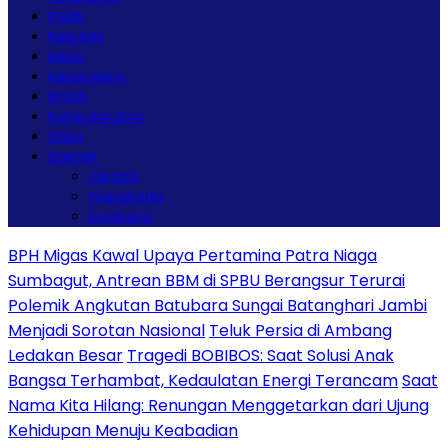
Politik
Republik
Religi
Kajian Islam
Ilmiah
Kumpulan Doa
Opini
Daerah
Jakarta
Yogyakarta
Surabaya
BPH Migas Kawal Upaya Pertamina Patra Niaga
Sumbagut, Antrean BBM di SPBU Berangsur Terurai
Polemik Angkutan Batubara Sungai Batanghari Jambi
Menjadi Sorotan Nasional
Teluk Persia di Ambang
Ledakan Besar
Tragedi BOBIBOS: Saat Solusi Anak
Bangsa Terhambat, Kedaulatan Energi Terancam
Saat
Nama Kita Hilang: Renungan Menggetarkan dari Ujung
Kehidupan Menuju Keabadian