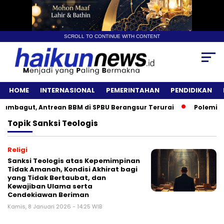
SCROLL TO CONTINUE WITH CONTENT
HOME
INTERNASIONAL
PEMERINTAHAN
PENDIDIKAN
mbagut, Antrean BBM di SPBU Berangsur Terurai
Polemik An
Topik
Sanksi Teologis
Religi
Sanksi Teologis atas Kepemimpinan
Tidak Amanah, Kondisi Akhirat bagi
yang Tidak Bertaubat, dan
Kewajiban Ulama serta
Cendekiawan Beriman
Kamis, 8 Januari 2026 - 14:25 WIB