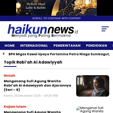
SCROLL TO CONTINUE WITH CONTENT
HOME
INTERNASIONAL
PEMERINTAHAN
PENDIDIKAN
BPH Migas Kawal Upaya Pertamina Patra Niaga Sumbagut, A
Topik
Rabi’ah Al Adawiyyah
Ilmiah
Mengenang Sufi Agung Wanita
Rabi’ah Al Adawiyyah dan Ajarannya
(Seri – 6)
Kamis, 25 Desember 2025 - 08:26 WIB
Kajian Islam
Mengenang Sufi Agung Wanita