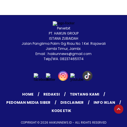
Penerbit
PT. HAIKUN GROUP
ISTANA ZUBAIDAH
Jalan Panglima Polim Gg Riau No. 1 Kel. Rajawali
Jambi Timur, Jambi.
Email : haikunnews@gmail.com
Telp/WA. 082374651174
HOME
REDAKSI
TENTANG KAMI
PEDOMAN MEDIA SIBER
DISCLAIMER
INFO IKLAN
KODE ETIK
COPYRIGHT © 2026 HAIKUNNEWS.ID - ALL RIGHTS RESERVED