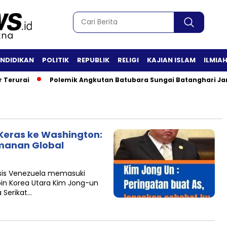
ENDIDIKAN
POLITIK
REPUBLIK
RELIGI
KAJIAN ISLAM
ILMIA
erurai
Polemik Angkutan Batubara Sungai Batanghari Jamb
 Keras ke Washington:
amanan Global
sis Venezuela memasuki
in Korea Utara Kim Jong-un
 Serikat…