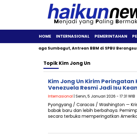
HOME
INTERNASIONAL
PEMERINTAHAN
P
rtamina Patra Niaga Sumbagut, Antrean BBM di SPBU Berangsur T
Topik
Kim Jong Un
Kim Jong Un Kirim Peringatan
Venezuela Resmi Jadi Isu Ke
Internasional
| Senin, 5 Januari 2026 - 17:31 WIB
Pyongyang / Caracas / Washington — Kri
babak baru dan lebih berbahaya. Pemimp
secara terbuka memperingatkan Amerika