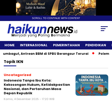
SCROLL TO CONTINUE WITH CONTENT
HOME
INTERNASIONAL
PEMERINTAHAN
PENDIDIKAN
umbagut, Antrean BBM di SPBU Berangsur Terurai
Polemik A
Topik
IKN
Uncategorized
Indonesia Tanpa Ibu Kota:
Kekosongan Hukum, Ketidakpastian
Nasional, dan Pertaruhan Masa
Depan Republik
Kamis, 4 Desember 2025 - 17:20 WIB