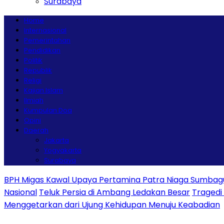
Surabaya
Home
Internasional
Pemerintahan
Pendidikan
Politik
Republik
Religi
Kajian Islam
Ilmiah
Kumpulan Doa
Opini
Daerah
Jakarta
Yogyakarta
Surabaya
BPH Migas Kawal Upaya Pertamina Patra Niaga Sumbagut
Nasional
Teluk Persia di Ambang Ledakan Besar
Tragedi
Menggetarkan dari Ujung Kehidupan Menuju Keabadian