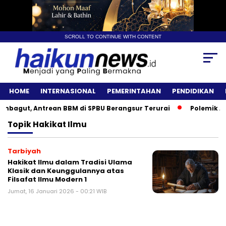
SCROLL TO CONTINUE WITH CONTENT
HOME
INTERNASIONAL
PEMERINTAHAN
PENDIDIKAN
agut, Antrean BBM di SPBU Berangsur Terurai
Polemik Ang
Topik
Hakikat Ilmu
Tarbiyah
Hakikat Ilmu dalam Tradisi Ulama
Klasik dan Keunggulannya atas
Filsafat Ilmu Modern 1
Jumat, 16 Januari 2026 - 00:21 WIB