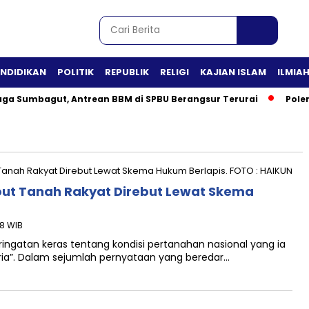
ENDIDIKAN
POLITIK
REPUBLIK
RELIGI
KAJIAN ISLAM
ILMIA
aga Sumbagut, Antrean BBM di SPBU Berangsur Terurai
Pole
ebut Tanah Rakyat Direbut Lewat Skema
18 WIB
ingatan keras tentang kondisi pertanahan nasional yang ia
ria”. Dalam sejumlah pernyataan yang beredar…