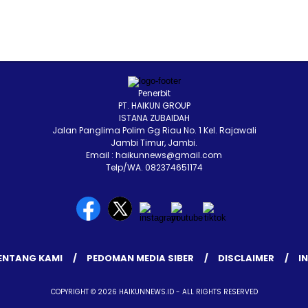
Penerbit
PT. HAIKUN GROUP
ISTANA ZUBAIDAH
Jalan Panglima Polim Gg Riau No. 1 Kel. Rajawali
Jambi Timur, Jambi.
Email : haikunnews@gmail.com
Telp/WA. 082374651174
ENTANG KAMI
PEDOMAN MEDIA SIBER
DISCLAIMER
I
COPYRIGHT © 2026 HAIKUNNEWS.ID - ALL RIGHTS RESERVED