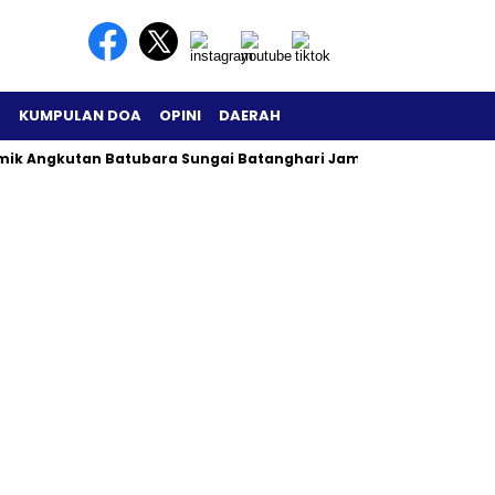
H
KUMPULAN DOA
OPINI
DAERAH
mik Angkutan Batubara Sungai Batanghari Jambi Menjadi Sorota