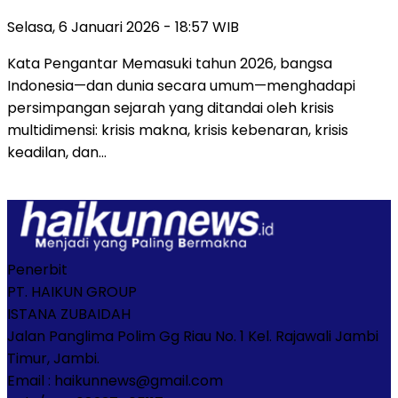
Selasa, 6 Januari 2026 - 18:57 WIB
Kata Pengantar Memasuki tahun 2026, bangsa
Indonesia—dan dunia secara umum—menghadapi
persimpangan sejarah yang ditandai oleh krisis
multidimensi: krisis makna, krisis kebenaran, krisis
keadilan, dan…
Penerbit
PT. HAIKUN GROUP
ISTANA ZUBAIDAH
Jalan Panglima Polim Gg Riau No. 1 Kel. Rajawali Jambi
Timur, Jambi.
Email : haikunnews@gmail.com