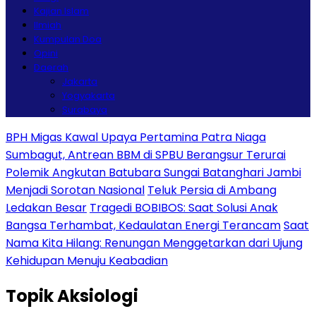
Kajian Islam
Ilmiah
Kumpulan Doa
Opini
Daerah
Jakarta
Yogyakarta
Surabaya
BPH Migas Kawal Upaya Pertamina Patra Niaga
Sumbagut, Antrean BBM di SPBU Berangsur Terurai
Polemik Angkutan Batubara Sungai Batanghari Jambi
Menjadi Sorotan Nasional
Teluk Persia di Ambang
Ledakan Besar
Tragedi BOBIBOS: Saat Solusi Anak
Bangsa Terhambat, Kedaulatan Energi Terancam
Saat
Nama Kita Hilang: Renungan Menggetarkan dari Ujung
Kehidupan Menuju Keabadian
Topik
Aksiologi