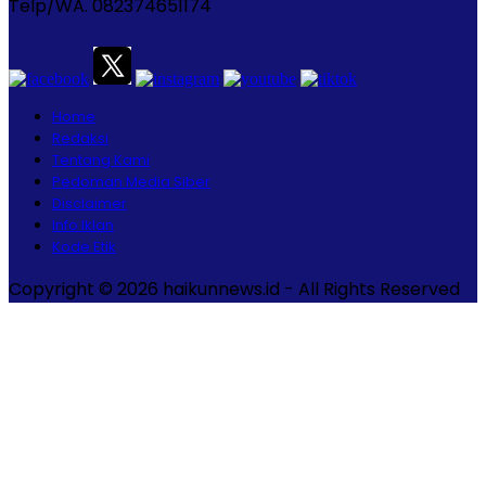
Telp/WA. 082374651174
Home
Redaksi
Tentang Kami
Pedoman Media Siber
Disclaimer
Info Iklan
Kode Etik
Copyright © 2026 haikunnews.id - All Rights Reserved