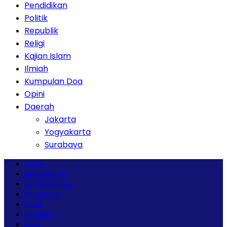
Pendidikan
Politik
Republik
Religi
Kajian Islam
Ilmiah
Kumpulan Doa
Opini
Daerah
Jakarta
Yogyakarta
Surabaya
Home
Internasional
Pemerintahan
Pendidikan
Politik
Republik
Religi